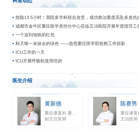
科室动态
科室电话：028-83330931
科主任电话：13060096948
惊险13.5小时！我院多学科联合攻坚，成功救治重度高坠多发伤
护士长电话：13882148523
成都市金牛区重症医学质控分中心莅临五冶医院开展年度指导工
一个追到地铁的红包
秋天唯一未抹去的绿色 ——急危重症医学部抢救工作掠影
ICU工作的一天
ICU开展呼吸机使用培训
医生介绍
黄新德
陈赛男
重症康复科 重症医学科
副主任医师
主治医师