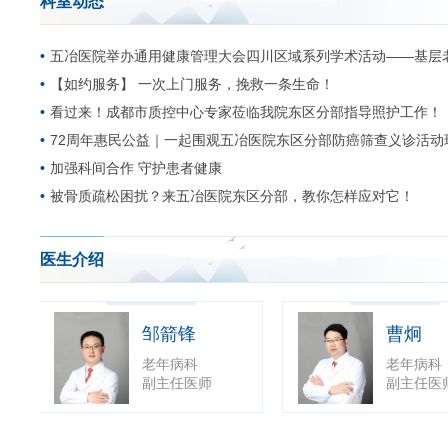
科室动态
老年医学部打破单病种诊疗模式，采用以患者为中心
年功能维护的专科特色。
五冶医院举办通用健康管理大会四川区域系列学术活动——基层
四、特色服务项目
【如约服务】 一次上门服务，挽救一条生命！
失能（瘫痪）、半失能、失智（老年痴呆）、老年骨
看过来！成都市质控中心专家莅临我院东区分部指导照护工作！
伤口造口治疗与护理，长照护理、上门护理服务等。
72周年惠民公益｜一起围观五冶医院东区分部防癌筛查义诊活动
价值主张：科学评估，精准筛查，规范治疗，精准用
加强科间合作 守护患者健康
到院如到家，健康晚年才是幸福晚年！
被骨质疏松困扰？来五冶医院东区分部，教你怎样应对它！
地址：成都市成华区双华路3号附23号（距新华公园正
医生介绍
曹主任：13608193996
陈主任：13541119670
邹箭锋
曹炯
老年病科
老年病科
副主任医师
副主任医