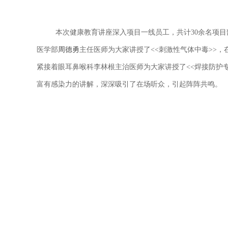
本次健康教育讲座深入项目一线员工，共计
30余名项
医学部
周德勇
主任医师为大家讲授了<<刺激性气体中毒>>
紧接着眼耳鼻喉科李林根主治医师为大家讲授了<<焊接防护
富有感染力的讲解，深深吸引了在场听众，引起阵阵共鸣。