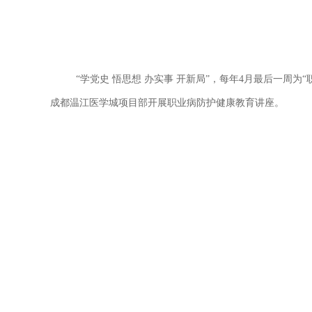
“
学党史
悟思想
办实事
开新局
”
，每年
4月最后一周为
“
成都温江医学城项目部开展职业病防护健康教育讲座。