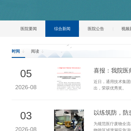
医院要闻
综合新闻
医院公告
视频
时间
阅读


喜报：我院医
05
近日，通用技术集团
2026-08
出，荣获优秀奖。
以练筑防，防
03
为规范医疗废物全流
2026-08
物跨区域泄漏应急演