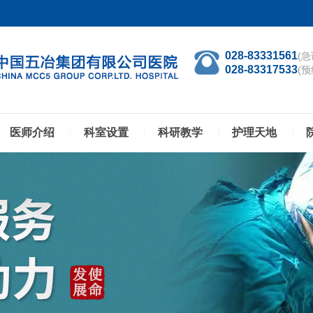
028-83331561
(急
028-83317533
(预
医师介绍
科室设置
科研教学
护理天地