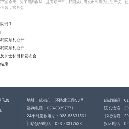
不下的今天，为了回归自然，提高顺产率，我国成功研发出气囊仿生助产仪。使
系数，它避免...
我院诞生
会
在我院顺利召开
在我院顺利召开
门及护士长目标发布会
满结束
标信息
地址：成都市一环路北三段53号
邮政编码：610
咨询电话：028-83397771
院长信箱：
29
.
24小时急救电话：028-83331561
书记信箱：
29
门诊预约电话：028-83317533
投诉电话：028-