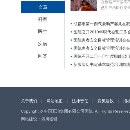
在剖宫产率居高
文章
然生产的医疗安全
科室
成都市第一例气囊助产婴儿在
医生
医院召开2010年职代会暨工作
医院患者安全目标管理培训会
疾病
医院患者安全目标管理培训会
问答
医院召开二〇一〇年度职能部
新版病历书写基本规范培训圆
关于我们
|
网站地图
|
法律责任
|
意见建议
|
招
Copyright © 中国五冶集团有限公司医院. All Rights Reserved
网站建设
：
四川锐狐