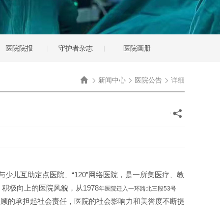
医院院报
守护者杂志
医院画册

新闻中心
医院公告
详细




|
|



少儿互助定点医院、“120”网络医院，是一所集医疗、教
积极向上的医院风貌，从1978
年医院迁入一环路北三段53号
反顾的承担起社会责任，医院的社会影响力和美誉度不断提