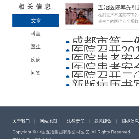
相关信息
五冶医院率先引
在剖宫产率居高不下的
文章
然生产的医疗安全系数，
科室
成都市第一
医院召开20
医生
医院患者安
疾病
医院患者安
医院召开二
问答
新版病历书
关于我们
|
网站地图
|
法律责任
|
意见建议
|
招标信息
Copyright © 中国五冶集团有限公司医院. All Rights Reserved.