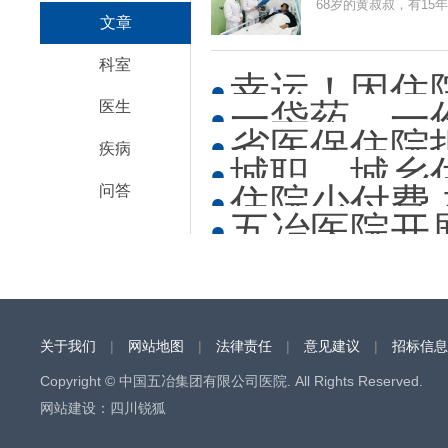
68岁的黄叔叔，有15
文章
科室
幸运！因住
一袋药，一
医生
省医保住院
疾病
城职、城乡
住院少付费
问答
五冶医院开
关于我们
|
网站地图
|
法律责任
|
意见建议
|
招标信息
Copyright © 中国五冶集团有限公司医院. All Rights Reserved.
网站建设
：
四川锐狐